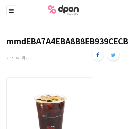
mmdEBA7A4EBA8B8EB939CECB
2020年8月7日