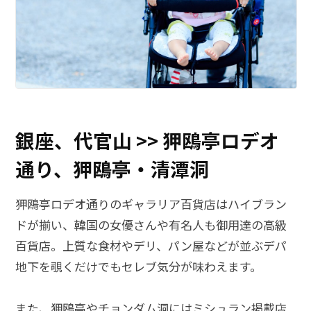
銀座、代官山 >> 狎鴎亭ロデオ
通り、狎鴎亭・清潭洞
狎鴎亭ロデオ通りのギャラリア百貨店はハイブラン
ドが揃い、韓国の女優さんや有名人も御用達の高級
百貨店。上質な食材やデリ、パン屋などが並ぶデパ
地下を覗くだけでもセレブ気分が味わえます。
また、狎鴎亭やチョンダム洞にはミシュラン掲載店