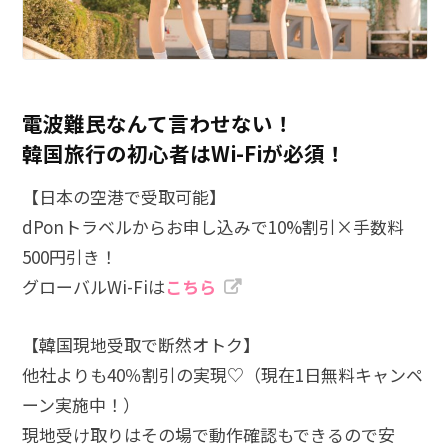
電波難民なんて言わせない！
韓国旅行の初心者はWi-Fiが必須！
【日本の空港で受取可能】
dPonトラベルからお申し込みで10%割引×手数料
500円引き！
グローバルWi-Fiは
こちら
【韓国現地受取で断然オトク】
他社よりも40％割引の実現♡（現在1日無料キャンペ
ーン実施中！）
現地受け取りはその場で動作確認もできるので安