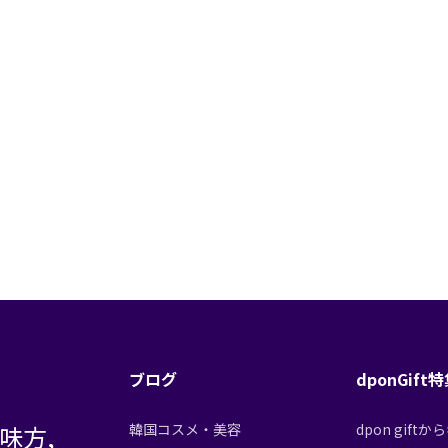
ブログ
dponGift
味方,
韓国コスメ・美容
dpon gif