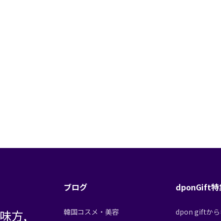
ブログ
dponGift
味方,
韓国コスメ・美容
dpon gif