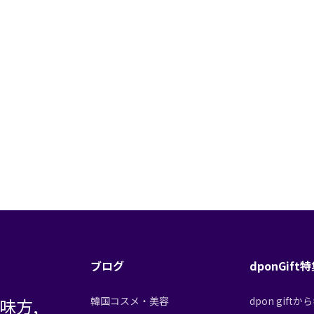
ブログ
dponGift
味方,
韓国コスメ・美容
dpon gif