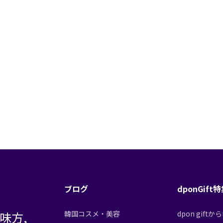
ブログ
dponGift
味方,
韓国コスメ・美容
dpon gif