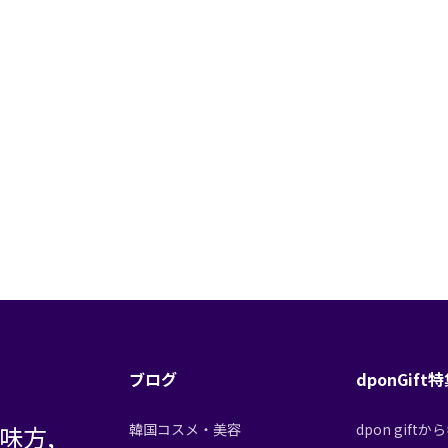
ブログ
dponGift
味方,
韓国コスメ・美容
dpon gif