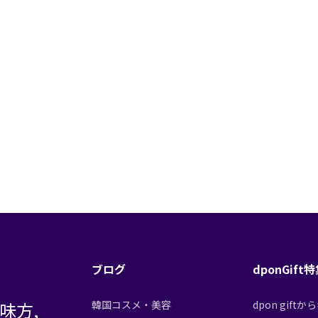
ブログ
dponGift
味方,
韓国コスメ・美容
dpon gif