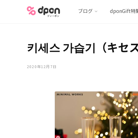
ブログ
dponGift特
키세스 가습기（キセ
2020年12月7日