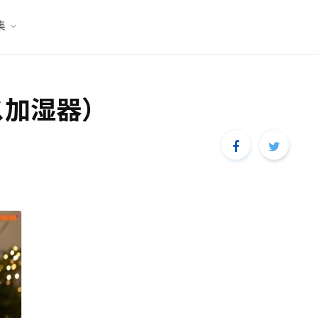
集
ス加湿器）