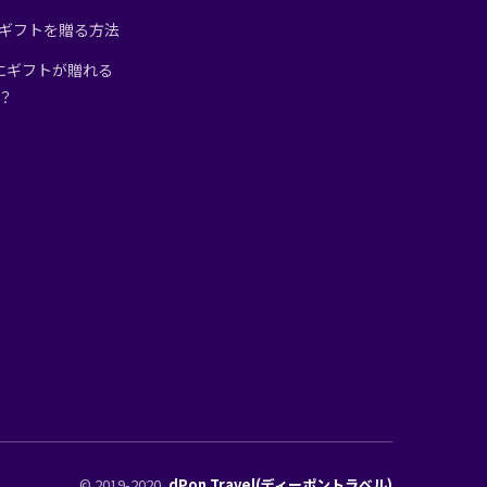
tからギフトを贈る方法
にギフトが贈れる
は？
© 2019-2020
dPon Travel(ディーポントラベル)