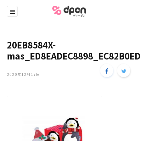
20EB8584X-
mas_ED8EADEC8898_EC82B0ED
2020年12月17日