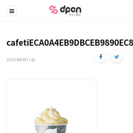
cafetiECA0A4EB9DBCEB9890EC
2020年8月11日