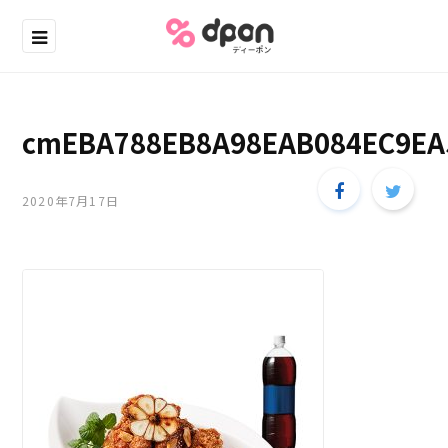
cmEBA788EB8A98EAB084EC9EA
2020年7月17日