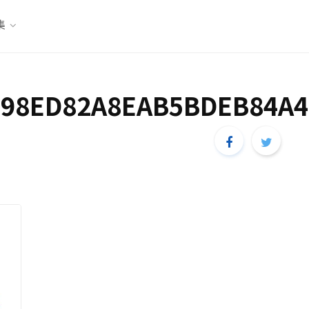
集
98ED82A8EAB5BDEB84A4