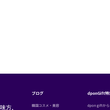
ブログ
dponGift
味方,
韓国コスメ・美容
dpon gif