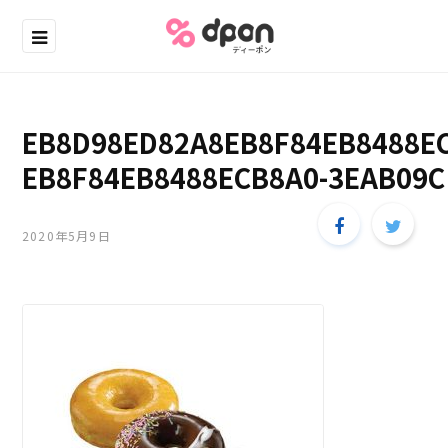
EB8D98ED82A8EB8F84EB8488E
EB8F84EB8488ECB8A0-3EAB09C
2020年5月9日