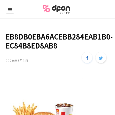
EB8DB0EBA6ACEBB284EAB1B0-
EC84B8ED8AB8
2020年6月3日