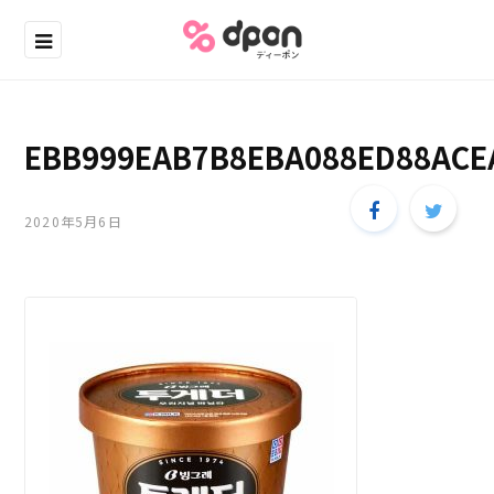
EBB999EAB7B8EBA088ED88ACE
2020年5月6日