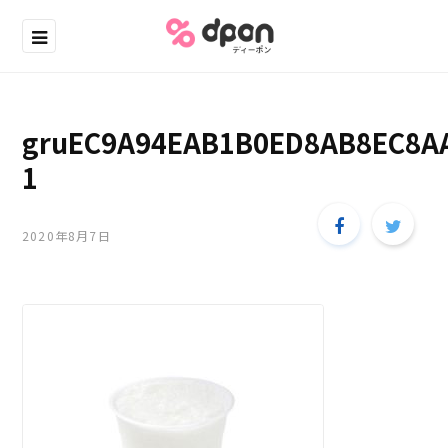
gruEC9A94EAB1B0ED8AB8EC8A
1
2020年8月7日