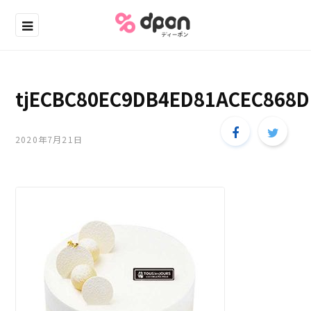
tjECBC80EC9DB4ED81ACEC868
2020年7月21日