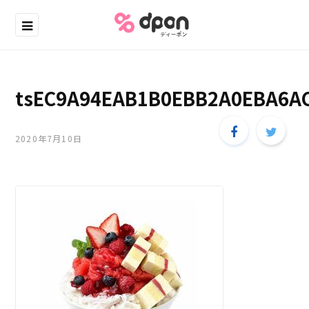
tsEC9A94EAB1B0EBB2A0EBA6A
2020年7月10日