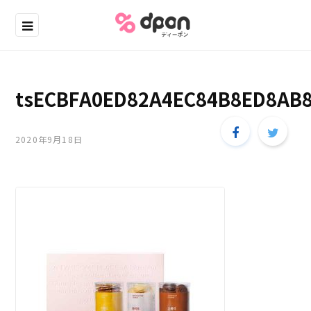
tsECBFA0ED82A4EC84B8ED8AB
2020年9月18日