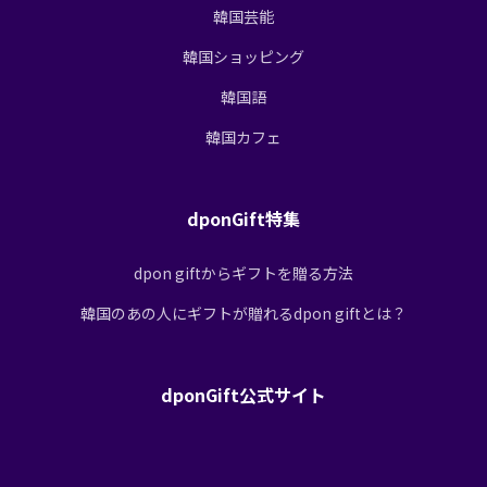
韓国芸能
韓国ショッピング
韓国語
韓国カフェ
dponGift特集
dpon giftからギフトを贈る方法
韓国のあの人にギフトが贈れるdpon giftとは？
dponGift公式サイト