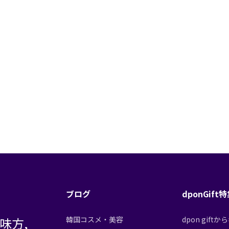
ブログ
dponGift
味方,
韓国コスメ・美容
dpon gif