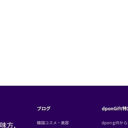
ブログ
dponGift
味方,
韓国コスメ・美容
dpon gif