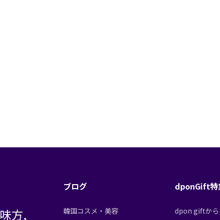
ブログ
dponGift
味方,
韓国コスメ・美容
dpon gif