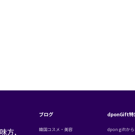
ブログ
dponGift
味方,
韓国コスメ・美容
dpon gif