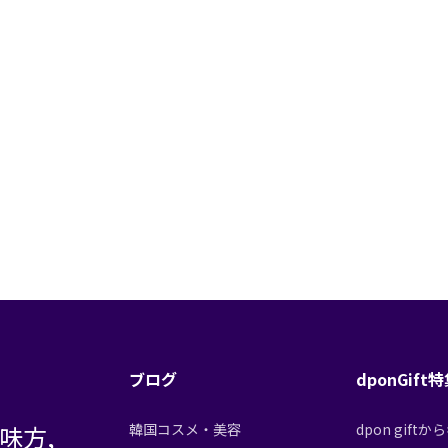
ブログ
dponGift
味方,
韓国コスメ・美容
dpon gif