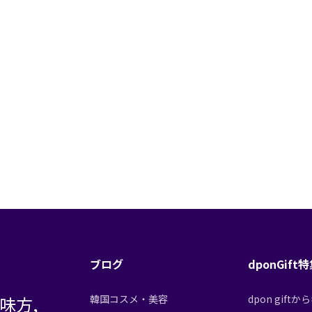
ブログ
dponGift
味方,
韓国コスメ・美容
dpon gif