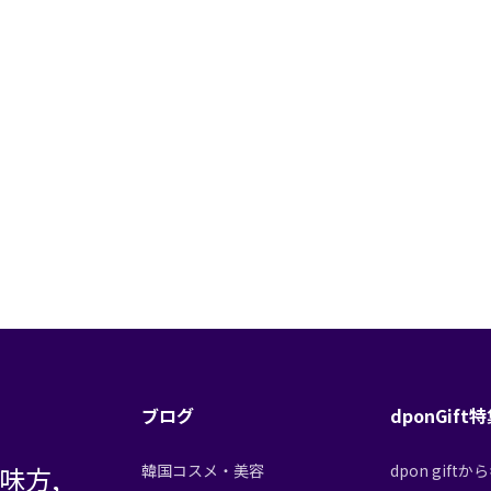
ブログ
dponGift
味方,
韓国コスメ・美容
dpon gif