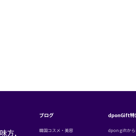
ブログ
dponGift
味方,
韓国コスメ・美容
dpon gif