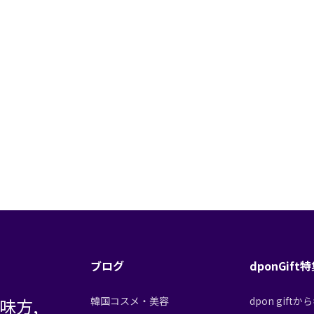
ブログ
dponGift
味方,
韓国コスメ・美容
dpon gif