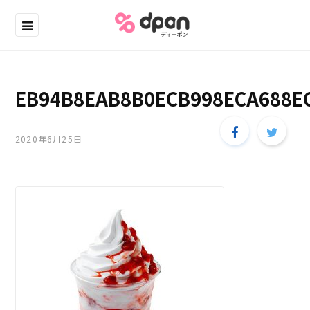
EB94B8EAB8B0ECB998ECA688E
2020年6月25日