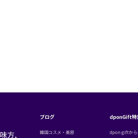
ブログ
dponGift
味方,
韓国コスメ・美容
dpon gif