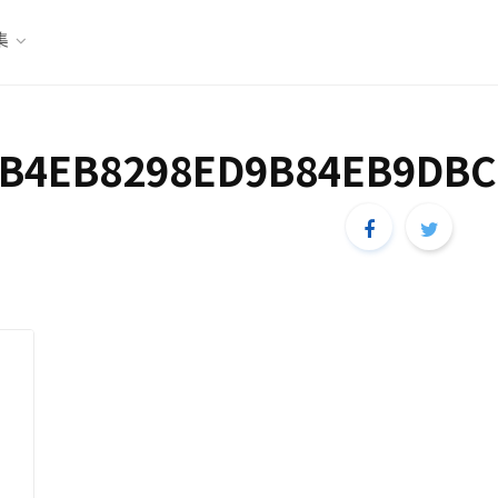
集
B4EB8298ED9B84EB9DBC