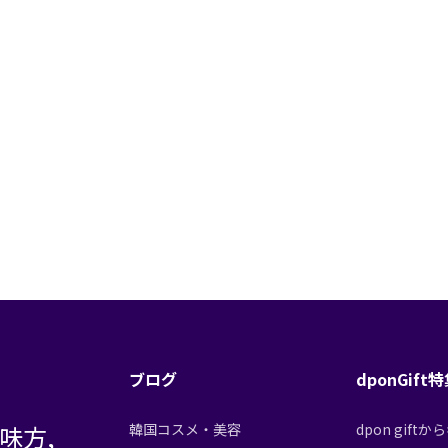
ブログ
dponGift
味方,
韓国コスメ・美容
dpon gif