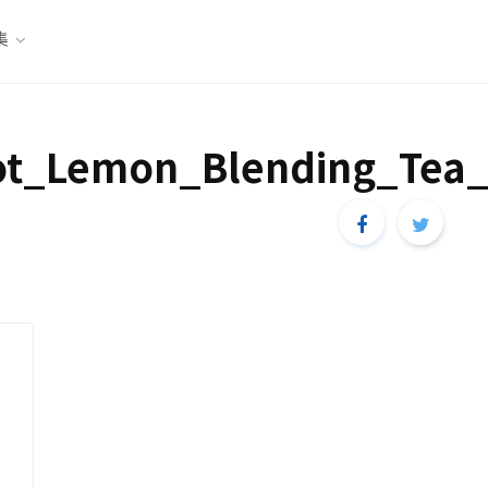
集
ot_Lemon_Blending_Tea_