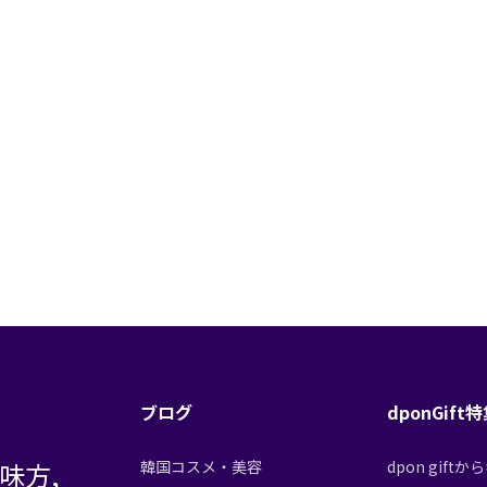
ブログ
dponGift
味方,
韓国コスメ・美容
dpon gif