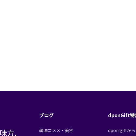
ブログ
dponGift
味方,
韓国コスメ・美容
dpon gif