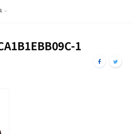
集
CA1B1EBB09C-1