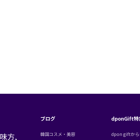
ブログ
dponGift
味方,
韓国コスメ・美容
dpon gif