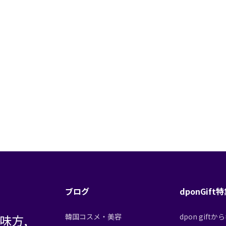
ブログ
dponGift
味方,
韓国コスメ・美容
dpon gif